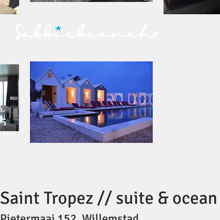
Saint Tropez // suite & ocean
Pietermaai 152, Willemstad