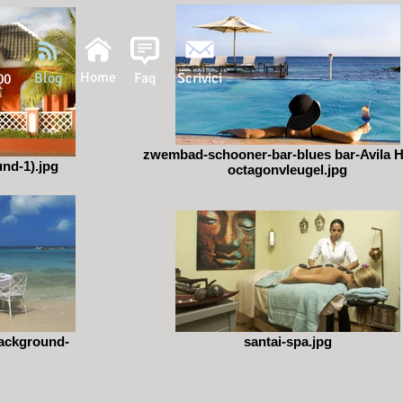
Home
Blog
Faq
Scrivici
00
zwembad-schooner-bar-blues bar-Avila H
und-1).jpg
octagonvleugel.jpg
background-
santai-spa.jpg