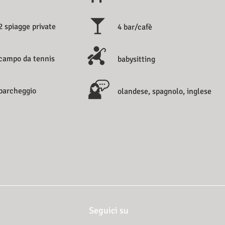
2 spiagge private
4 bar/cafè
campo da tennis
babysitting
parcheggio
olandese, spagnolo, inglese
Seguici su