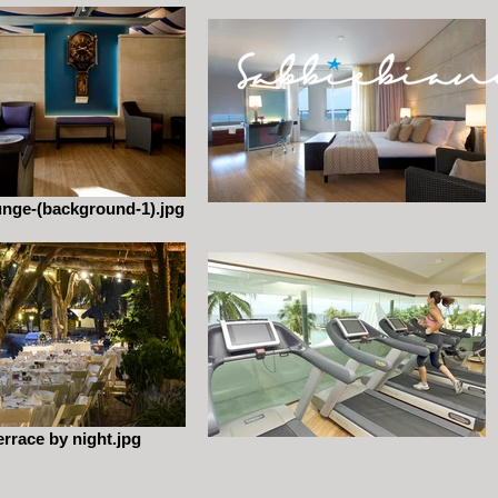
unge-(background-1).jpg
rrace by night.jpg