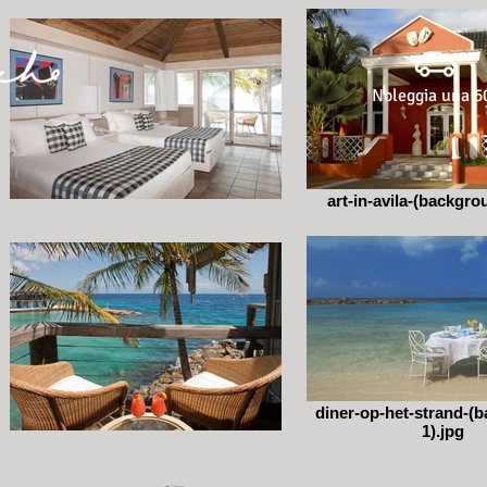
Noleggia una 5
art-in-avila-(backgro
diner-op-het-strand-(
1).jpg