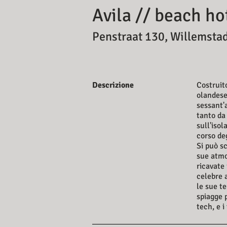
Avila // beach ho
Penstraat 130, Willemsta
Descrizione
Costruit
olandese
sessant'
tanto da
sull'isol
corso deg
Si può sc
sue atmo
ricavate
celebre 
le sue te
spiagge p
tech, e i